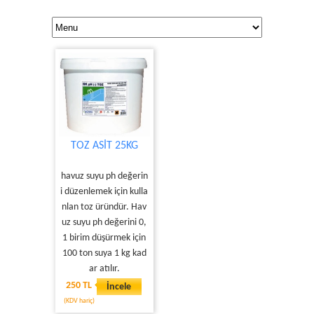
TOZ ASİT 25KG
havuz suyu ph değerin
i düzenlemek için kulla
nlan toz üründür. Hav
uz suyu ph değerini 0,
1 birim düşürmek için
100 ton suya 1 kg kad
ar atılır.
250 TL
İncele
(KDV hariç)