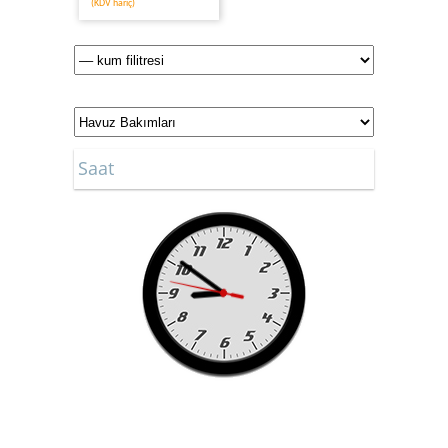
(KDV hariç)
Saat