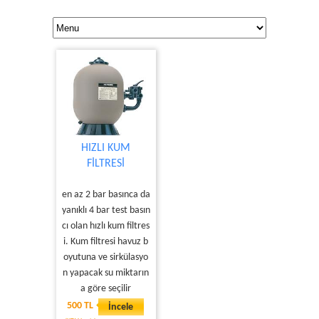
HIZLI KUM
FİLTRESİ
en az 2 bar basınca da
yanıklı 4 bar test basın
cı olan hızlı kum filtres
i. Kum filtresi havuz b
oyutuna ve sirkülasyo
n yapacak su miktarın
a göre seçilir
500 TL
İncele